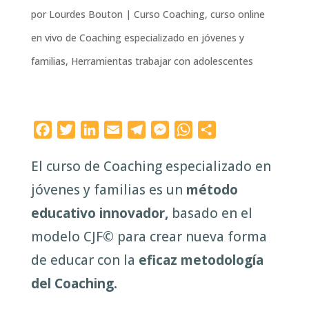
por
Lourdes Bouton
|
Curso Coaching
,
curso online
en vivo de Coaching especializado en jóvenes y
familias
,
Herramientas trabajar con adolescentes
F
T
L
E
T
M
W
C
a
w
i
m
e
e
h
o
El curso de Coaching especializado en
c
i
n
a
l
s
a
m
e
t
k
i
e
s
t
p
jóvenes y familias es un
método
b
t
e
l
g
e
s
a
educativo innovador,
basado en el
o
e
d
r
n
A
r
modelo CJF© para crear nueva forma
o
r
I
a
g
p
t
k
n
m
e
p
i
de educar con la
eficaz metodología
r
r
del Coaching.