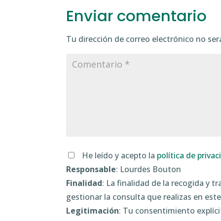
o
e
d
r
n
A
r
k
n
m
e
p
i
Enviar comentario
o
r
I
a
g
p
t
r
r
k
n
m
e
p
i
Tu dirección de correo electrónico no ser
r
r
He leído y acepto la
política de priva
Responsable
: Lourdes Bouton
Finalidad
: La finalidad de la recogida y 
gestionar la consulta que realizas en este
Legitimación
: Tu consentimiento explíci