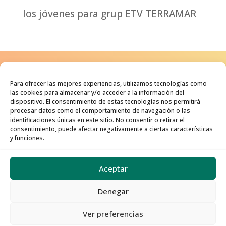
los jóvenes para grup ETV TERRAMAR
Para ofrecer las mejores experiencias, utilizamos tecnologías como
Un adolescente feliz será un
las cookies para almacenar y/o acceder a la información del
dispositivo. El consentimiento de estas tecnologías nos permitirá
adulto sano, un adulto sano
procesar datos como el comportamiento de navegación o las
identificaciones únicas en este sitio. No consentir o retirar el
puede mejorar el mundo.
consentimiento, puede afectar negativamente a ciertas características
y funciones.
Aceptar
AVISO LEGAL
·
POLÍTICA DE
Denegar
PRIVACIDAD
·
POLÍTICA DE COOKIES
Ver preferencias