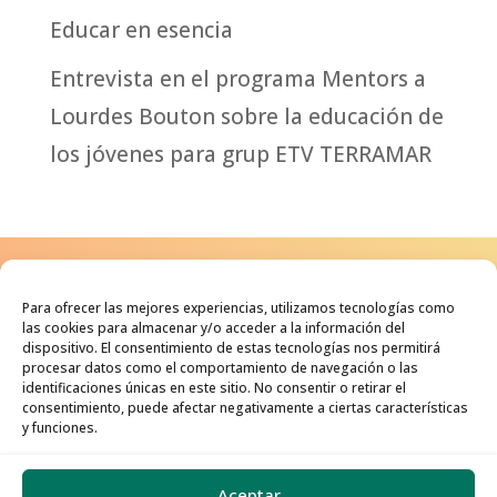
Educar en esencia
Entrevista en el programa Mentors a
Lourdes Bouton sobre la educación de
los jóvenes para grup ETV TERRAMAR
Para ofrecer las mejores experiencias, utilizamos tecnologías como
Un adolescente feliz será un
las cookies para almacenar y/o acceder a la información del
dispositivo. El consentimiento de estas tecnologías nos permitirá
adulto sano, un adulto sano
procesar datos como el comportamiento de navegación o las
identificaciones únicas en este sitio. No consentir o retirar el
puede mejorar el mundo.
consentimiento, puede afectar negativamente a ciertas características
y funciones.
Aceptar