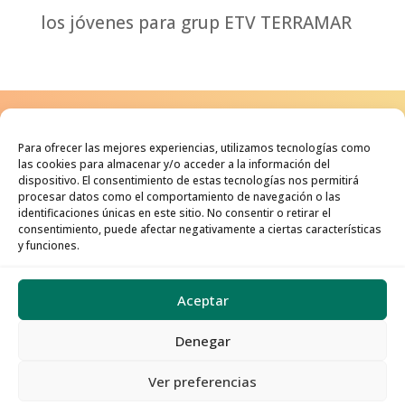
los jóvenes para grup ETV TERRAMAR
Para ofrecer las mejores experiencias, utilizamos tecnologías como
Un adolescente feliz será un
las cookies para almacenar y/o acceder a la información del
dispositivo. El consentimiento de estas tecnologías nos permitirá
adulto sano, un adulto sano
procesar datos como el comportamiento de navegación o las
identificaciones únicas en este sitio. No consentir o retirar el
puede mejorar el mundo.
consentimiento, puede afectar negativamente a ciertas características
y funciones.
Aceptar
AVISO LEGAL
·
POLÍTICA DE
Denegar
PRIVACIDAD
·
POLÍTICA DE COOKIES
Ver preferencias