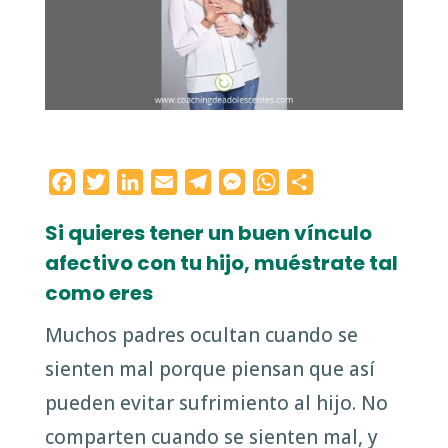
F
T
L
E
T
M
W
C
a
w
i
m
e
e
h
o
Si quieres tener un buen vínculo
c
i
n
a
l
s
a
m
afectivo con tu hijo, muéstrate tal
e
t
k
i
e
s
t
p
b
t
e
l
g
e
s
a
como eres
o
e
d
r
n
A
r
Muchos padres ocultan cuando se
o
r
I
a
g
p
t
k
n
m
e
p
i
sienten mal porque piensan que así
r
r
pueden evitar sufrimiento al hijo. No
comparten cuando se sienten mal, y